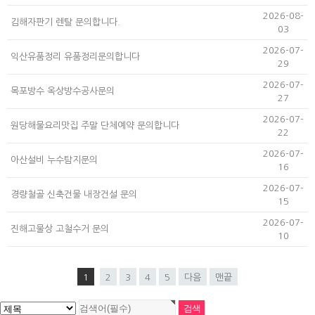
2026-08-
김해자판기 렌탈 문의합니다.
03
2026-07-
익산유품정리 유품정리문의합니다
29
2026-07-
목포방수 옥상방수공사문의
27
2026-07-
원당해물요리맛집 주말 단체예약 문의합니다
22
2026-07-
아산설비 누수탐지문의
16
2026-07-
경량철골 신축건물 내장건설 문의
15
2026-07-
진해고물상 고철수거 문의
10
1
2
3
4
5
다음
맨끝